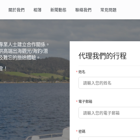
關於我們
相簿
新聞動態
聯絡我們
常見問題
專業人士建立合作關係。
高端出海觀光/海釣/潛
代理我們的行程
及難忘的旅途體驗。
會！
姓名
電子郵箱
密碼