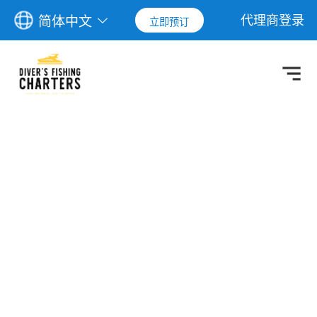
代理商登录
简体中文
立即预订
想了解更多？
如果您想在预订前了解更多信息，请拨打
+61498855910或填写咨询表。如若因为在海上
没能及时接听您电话，您亦可通过
WhatsApp:+61498855910联系我们，我们会尽
快回复您。
我们在常见问题（FAQ）页面也解答了您的部分